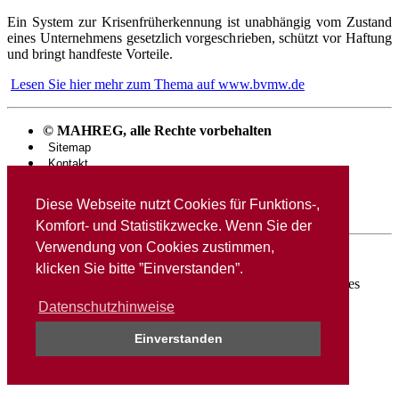
Ein System zur Krisenfrüherkennung ist unabhängig vom Zustand
eines Unternehmens gesetzlich vorgeschrieben, schützt vor Haftung
und bringt handfeste Vorteile.
Lesen Sie hier mehr zum Thema auf www.bvmw.de
© MAHREG, alle Rechte vorbehalten
Sitemap
Kontakt
Haftungsausschluss
Datenschutz
Diese Webseite nutzt Cookies für Funktions-,
Impressum
Komfort- und Statistikzwecke. Wenn Sie der
Verwendung von Cookies zustimmen,
klicken Sie bitte ”Einverstanden”.
Das Projekt MAHREG / mobilE ist ein gefördertes Projekt des
Landes Sachsen-Anhalt.
Datenschutzhinweise
Einverstanden